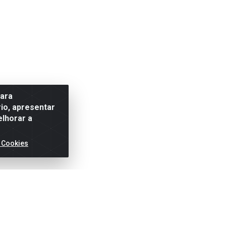
para
io, apresentar
elhorar a
 Cookies