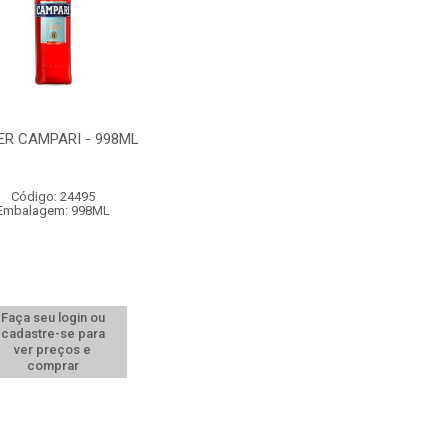
ER CAMPARI - 998ML
Código: 24495
Embalagem: 998ML
Faça seu login ou
cadastre-se para
ver preços e
comprar