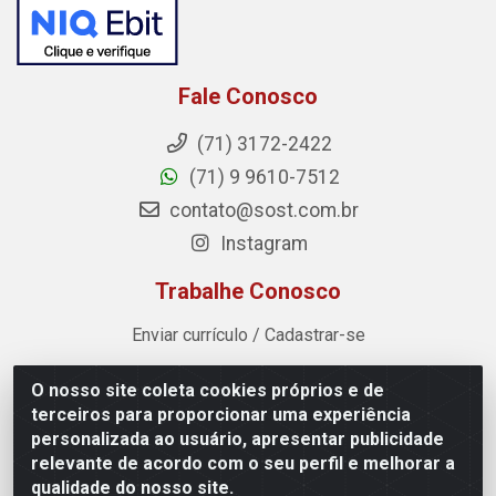
Fale Conosco
(71) 3172-2422
(71) 9 9610-7512
contato@sost.com.br
Instagram
Trabalhe Conosco
Enviar currículo / Cadastrar-se
O nosso site coleta cookies próprios e de
Sost Distribuidora - Rua Cândido Rissut, 254 - Recreio
terceiros para proporcionar uma experiência
Ipitanga, Lauro de Freitas/BA - CEP 42.700-590 - CNPJ
personalizada ao usuário, apresentar publicidade
07.041.307/0001-80
relevante de acordo com o seu perfil e melhorar a
qualidade do nosso site.