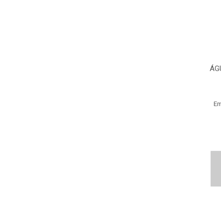
ÁG
Em