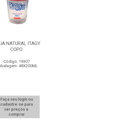
UA NATURAL ITAGY
COPO
Código: 19307
balagem: 48X200ML
Faça seu login ou
cadastre-se para
ver preços e
comprar