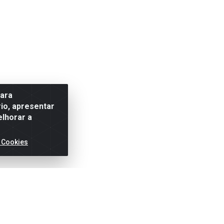
para
io, apresentar
elhorar a
 Cookies