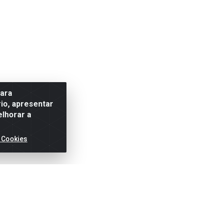
para
io, apresentar
elhorar a
 Cookies