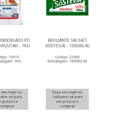
CONDENSADO PÓ
ADOÇANTE SACHET
OWÇUCAR - 1KG
SOSTEVIA - 1000X0,4G
digo: 15913
Código: 22936
alagem: 1KG
Embalagem: 1000X0,4G
 seu login ou
Faça seu login ou
stre-se para
cadastre-se para
r preços e
ver preços e
comprar
comprar