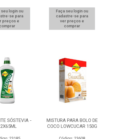
 seu login ou
Faça seu login ou
stre-se para
cadastre-se para
r preços e
ver preços e
comprar
comprar
TE SÓSTEVIA -
MISTURA PARA BOLO DE
12X65ML
COCO LOWCUCAR 150G
digo: 23185
Código: 23608