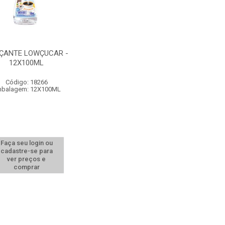
ÇANTE LOWÇUCAR -
12X100ML
Código: 18266
balagem: 12X100ML
Faça seu login ou
cadastre-se para
ver preços e
comprar