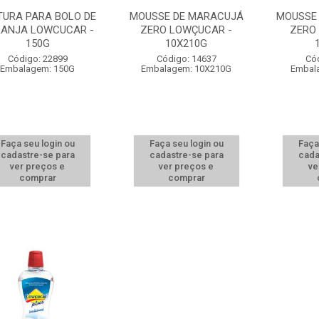
TURA PARA BOLO DE
MOUSSE DE MARACUJÁ
MOUSSE
ANJA LOWCUCAR -
ZERO LOWÇUCAR -
ZERO
150G
10X210G
Código: 22899
Código: 14637
Có
Embalagem: 150G
Embalagem: 10X210G
Embal
Faça seu login ou
Faça seu login ou
Faça
cadastre-se para
cadastre-se para
cada
ver preços e
ver preços e
ve
comprar
comprar