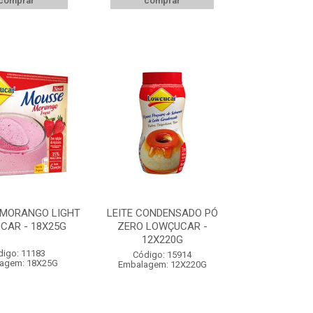
comprar
comprar
 MORANGO LIGHT
LEITE CONDENSADO PÓ
CAR - 18X25G
ZERO LOWÇUCAR -
12X220G
digo: 11183
Código: 15914
agem: 18X25G
Embalagem: 12X220G