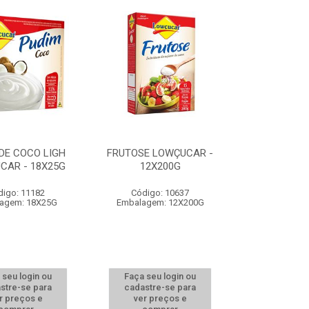
DE COCO LIGH
FRUTOSE LOWÇUCAR -
CAR - 18X25G
12X200G
digo: 11182
Código: 10637
agem: 18X25G
Embalagem: 12X200G
 seu login ou
Faça seu login ou
stre-se para
cadastre-se para
r preços e
ver preços e