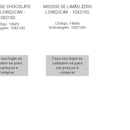
 DE CHOCOLATE
MOUSSE DE LIMÃO ZERO
 LOWÇUCAR -
LOWÇUCAR - 10X210G
10X210G
Código: 14666
digo: 14629
Embalagem: 10X210G
agem: 10X210G
 seu login ou
Faça seu login ou
stre-se para
cadastre-se para
r preços e
ver preços e
comprar
comprar