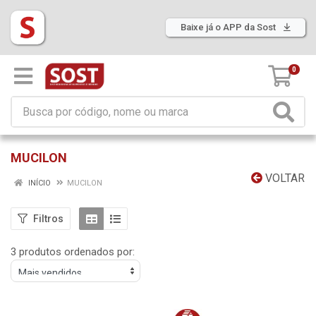
Baixe já o APP da Sost
0
MUCILON
VOLTAR
INÍCIO
MUCILON
Filtros
3 produtos ordenados por: