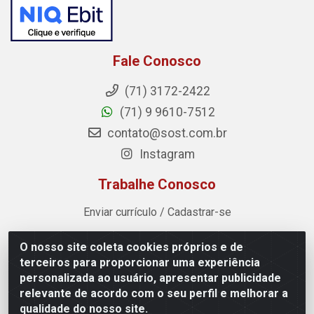
Fale Conosco
(71) 3172-2422
(71) 9 9610-7512
contato@sost.com.br
Instagram
Trabalhe Conosco
Enviar currículo / Cadastrar-se
O nosso site coleta cookies próprios e de
Sost Distribuidora - Rua Cândido Rissut, 254 - Recreio
terceiros para proporcionar uma experiência
Ipitanga, Lauro de Freitas/BA - CEP 42.700-590 - CNPJ
personalizada ao usuário, apresentar publicidade
07.041.307/0001-80
relevante de acordo com o seu perfil e melhorar a
qualidade do nosso site.