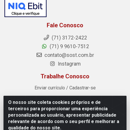
Fale Conosco
(71) 3172-2422
(71) 9 9610-7512
contato@sost.com.br
Instagram
Trabalhe Conosco
Enviar currículo / Cadastrar-se
O nosso site coleta cookies próprios e de
Sost Distribuidora - Rua Cândido Rissut, 254 - Recreio
terceiros para proporcionar uma experiência
Ipitanga, Lauro de Freitas/BA - CEP 42.700-590 - CNPJ
personalizada ao usuário, apresentar publicidade
07.041.307/0001-80
relevante de acordo com o seu perfil e melhorar a
qualidade do nosso site.