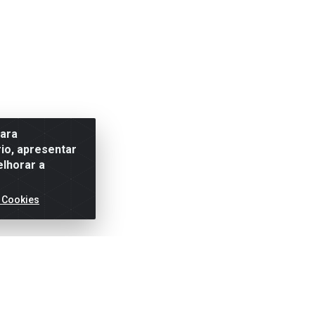
para
io, apresentar
elhorar a
 Cookies