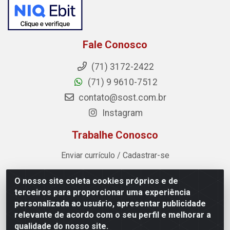
Fale Conosco
(71) 3172-2422
(71) 9 9610-7512
contato@sost.com.br
Instagram
Trabalhe Conosco
Enviar currículo / Cadastrar-se
O nosso site coleta cookies próprios e de
Sost Distribuidora - Rua Cândido Rissut, 254 - Recreio
terceiros para proporcionar uma experiência
Ipitanga, Lauro de Freitas/BA - CEP 42.700-590 - CNPJ
personalizada ao usuário, apresentar publicidade
07.041.307/0001-80
relevante de acordo com o seu perfil e melhorar a
qualidade do nosso site.