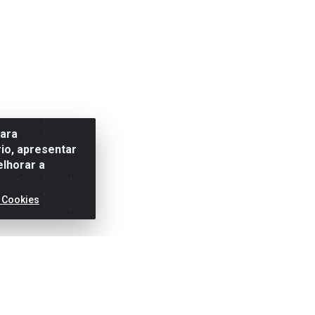
para
io, apresentar
elhorar a
 Cookies