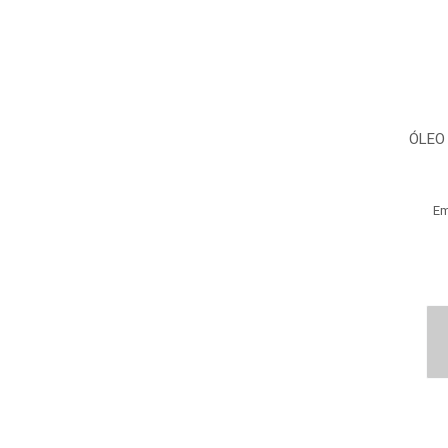
ÓLEO
Em