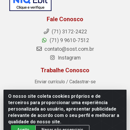
Fale Conosco
(71) 3172-2422
(71) 9 9610-7512
contato@sost.com.br
Instagram
Trabalhe Conosco
Enviar currículo / Cadastrar-se
O nosso site coleta cookies próprios e de
Sost Distribuidora - Rua Cândido Rissut, 254 - Recreio
terceiros para proporcionar uma experiência
Ipitanga, Lauro de Freitas/BA - CEP 42.700-590 - CNPJ
personalizada ao usuário, apresentar publicidade
07.041.307/0001-80
relevante de acordo com o seu perfil e melhorar a
qualidade do nosso site.
Aceito
Negar não essenciais