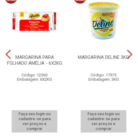
MARGARINA PARA
MARGARINA DELINE 3KG
FOLHADO AMÉLIA - 6X2KG
Código: 12360
Código: 17975
Embalagem: 6X2KG
Embalagem: 3KG
Faça seu login ou
Faça seu login ou
cadastre-se para
cadastre-se para
ver preços e
ver preços e
comprar
comprar