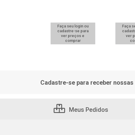
 seu login ou
Faça seu login ou
Faça se
astre-se para
cadastre-se para
cadast
er preços e
ver preços e
ver 
comprar
comprar
co
Cadastre-se para receber nossas 
Meus Pedidos