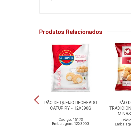
Produtos Relacionados
 QUEIJO ASSADO
PÃO DE QUEIJO RECHEADO
PÃO D
FORNO DE MINAS
CATUPIRY - 12X390G
TRADICIO
12X560G
MINAS
Código: 15173
digo: 27094
Códig
Embalagem: 12X390G
agem: 12X560G
Embalag