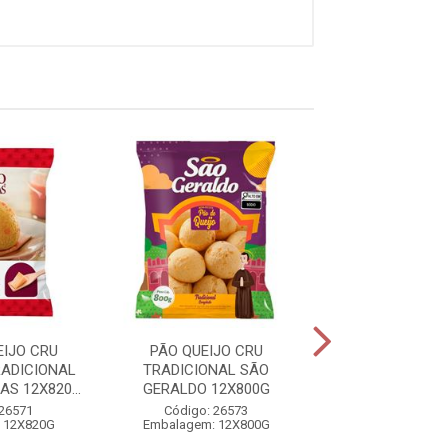
EIJO CRU
PÃO QUEIJO CRU
PÃO DE QUEIJO
ADICIONAL
TRADICIONAL SÃO
FORNO DE MINAS
S 12X820...
GERALDO 12X800G
Código: 26
 26571
Código: 26573
Embalagem: 1
 12X820G
Embalagem: 12X800G