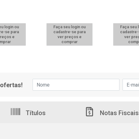
u login ou
Faça seu login ou
Faça seu 
re-se para
cadastre-se para
cadastre-
preços e
ver preços e
ver pre
mprar
comprar
comp
ofertas!
Títulos
Notas Fiscais