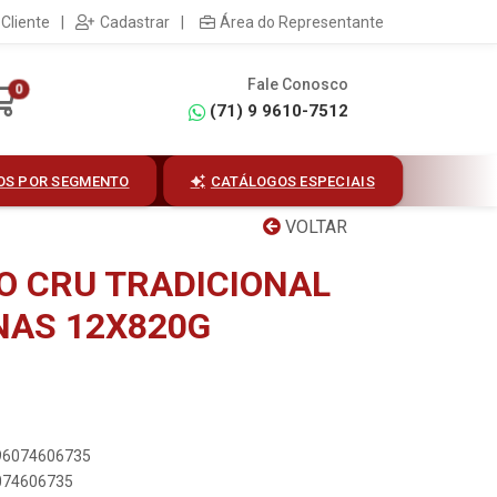
Cliente
|
Cadastrar
|
Área do Representante
Fale Conosco
0
(71) 9 9610-7512
OS POR SEGMENTO
CATÁLOGOS ESPECIAIS
VOLTAR
JO CRU TRADICIONAL
NAS 12X820G
896074606735
6074606735