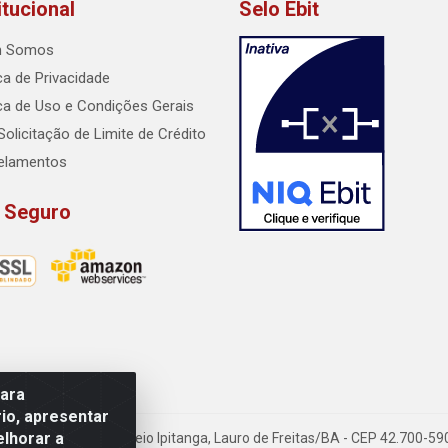
itucional
Selo Ebit
 Somos
ica de Privacidade
ica de Uso e Condições Gerais
Solicitação de Limite de Crédito
elamentos
e Seguro
para
io, apresentar
elhorar a
dido Rissut, 254 - Recreio Ipitanga, Lauro de Freitas/BA - CEP 42.700-