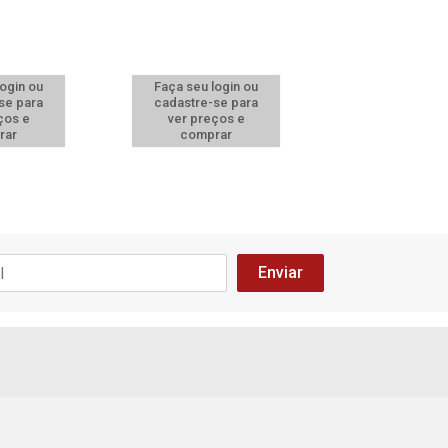
login ou
Faça seu login ou
Faça seu log
se para
cadastre-se para
cadastre-se 
ços e
ver preços e
ver preços
rar
comprar
comprar