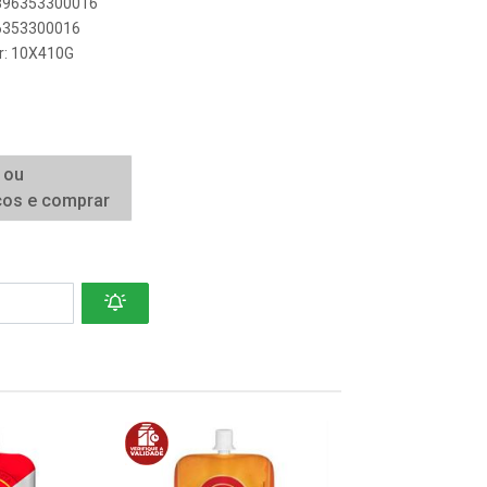
7896353300016
96353300016
er: 10X410G
 ou
ços e comprar