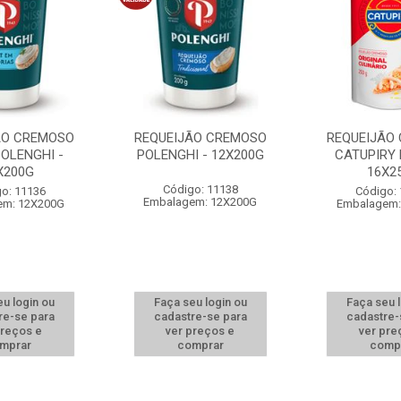
ÃO CREMOSO
REQUEIJÃO CREMOSO
REQUEIJÃO
POLENGHI -
POLENGHI - 12X200G
CATUPIRY 
X200G
16X2
Código: 11138
o: 11136
Código:
Embalagem: 12X200G
em: 12X200G
Embalagem:
u login ou
Faça seu login ou
Faça seu 
re-se para
cadastre-se para
cadastre-
preços e
ver preços e
ver pre
mprar
comprar
comp