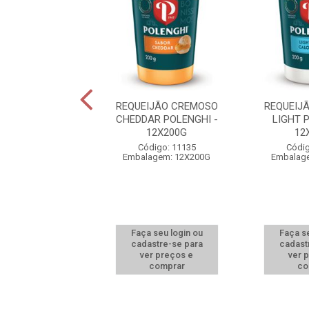
IJÃO CREMOSO
REQUEIJÃO CREMOSO
REQUEIJ
CTOSE POLENGHI
CHEDDAR POLENGHI -
LIGHT 
200G
12X200G
12
digo: 27653
Código: 11135
Códig
alagem: 200G
Embalagem: 12X200G
Embalag
 seu login ou
Faça seu login ou
Faça se
astre-se para
cadastre-se para
cadast
er preços e
ver preços e
ver 
comprar
comprar
co