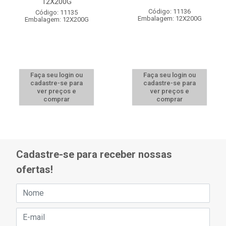
12X200G
Código: 11136
Código: 11135
Embalagem: 12X200G
Embalagem: 12X200G
Faça seu login ou
Faça seu login ou
cadastre-se para
cadastre-se para
ver preços e
ver preços e
comprar
comprar
Cadastre-se para receber nossas
ofertas!