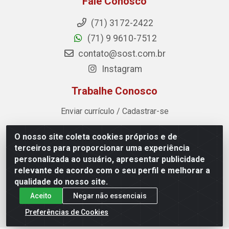
Fale Conosco
(71) 3172-2422
(71) 9 9610-7512
contato@sost.com.br
Instagram
Trabalhe Conosco
Enviar currículo / Cadastrar-se
O nosso site coleta cookies próprios e de
Sost Distribuidora - Rua Cândido Rissut, 254 - Recreio
terceiros para proporcionar uma experiência
Ipitanga, Lauro de Freitas/BA - CEP 42.700-590 - CNPJ
personalizada ao usuário, apresentar publicidade
07.041.307/0001-80
relevante de acordo com o seu perfil e melhorar a
qualidade do nosso site.
Aceito
Negar não essenciais
Preferências de Cookies