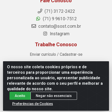
Fale Conosco
(71) 3172-2422
(71) 9 9610-7512
contato@sost.com.br
Instagram
Trabalhe Conosco
Enviar currículo / Cadastrar-se
O nosso site coleta cookies próprios e de
Sost Distribuidora - Rua Cândido Rissut, 254 - Recreio
terceiros para proporcionar uma experiência
Ipitanga, Lauro de Freitas/BA - CEP 42.700-590 - CNPJ
personalizada ao usuário, apresentar publicidade
07.041.307/0001-80
relevante de acordo com o seu perfil e melhorar a
qualidade do nosso site.
Aceito
Negar não essenciais
Preferências de Cookies