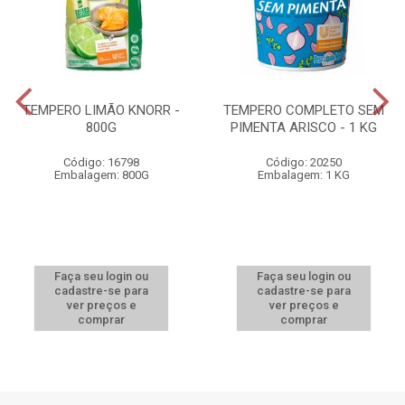
TEMPERO LIMÃO KNORR -
TEMPERO COMPLETO SEM
800G
PIMENTA ARISCO - 1 KG
Código: 16798
Código: 20250
Embalagem: 800G
Embalagem: 1 KG
Faça seu login ou
Faça seu login ou
cadastre-se para
cadastre-se para
ver preços e
ver preços e
comprar
comprar