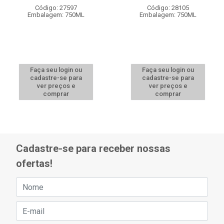
Código: 27597
Código: 28105
Embalagem: 750ML
Embalagem: 750ML
Faça seu login ou
Faça seu login ou
cadastre-se para
cadastre-se para
ver preços e
ver preços e
comprar
comprar
Cadastre-se para receber nossas
ofertas!