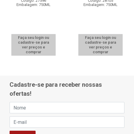
Código: 27596
Código: 28105
Embalagem: 750ML
Embalagem: 750ML
Faça seu login ou
Faça seu login ou
cadastre-se para
cadastre-se para
ver preços e
ver preços e
comprar
comprar
Cadastre-se para receber nossas
ofertas!