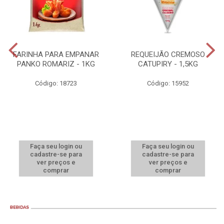
FARINHA PARA EMPANAR
REQUEIJÃO CREMOSO
PANKO ROMARIZ - 1KG
CATUPIRY - 1,5KG
Código: 18723
Código: 15952
Faça seu login ou
Faça seu login ou
cadastre-se para
cadastre-se para
ver preços e
ver preços e
comprar
comprar