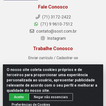
Fale Conosco
(71) 3172-2422
(71) 9 9610-7512
contato@sost.com.br
Instagram
Trabalhe Conosco
Enviar currículo / Cadastrar-se
O nosso site coleta cookies próprios e de
Sost Distribuidora - Rua Cândido Rissut, 254 - Recreio
terceiros para proporcionar uma experiência
Ipitanga, Lauro de Freitas/BA - CEP 42.700-590 - CNPJ
personalizada ao usuário, apresentar publicidade
07.041.307/0001-80
relevante de acordo com o seu perfil e melhorar a
qualidade do nosso site.
Aceito
Negar não essenciais
Preferências de Cookies