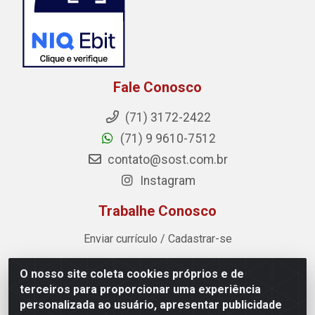
Fale Conosco
(71) 3172-2422
(71) 9 9610-7512
contato@sost.com.br
Instagram
Trabalhe Conosco
Enviar currículo / Cadastrar-se
O nosso site coleta cookies próprios e de
Sost Distribuidora - Rua Cândido Rissut, 254 - Recreio
terceiros para proporcionar uma experiência
Ipitanga, Lauro de Freitas/BA - CEP 42.700-590 - CNPJ
personalizada ao usuário, apresentar publicidade
07.041.307/0001-80