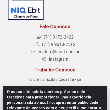
Fale Conosco
(71) 3172-2422
(71) 9 9610-7512
contato@sost.com.br
Instagram
Trabalhe Conosco
Enviar currículo / Cadastrar-se
O nosso site coleta cookies próprios e de
Sost Distribuidora - Rua Cândido Rissut, 254 - Recreio
terceiros para proporcionar uma experiência
Ipitanga, Lauro de Freitas/BA - CEP 42.700-590 - CNPJ
personalizada ao usuário, apresentar publicidade
07.041.307/0001-80
relevante de acordo com o seu perfil e melhorar a