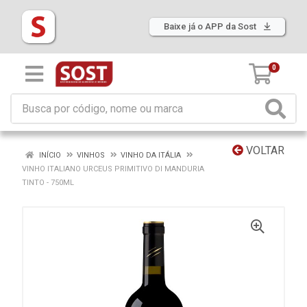
Baixe já o APP da Sost
0
VOLTAR
INÍCIO
VINHOS
VINHO DA ITÁLIA
VINHO ITALIANO URCEUS PRIMITIVO DI MANDURIA
TINTO - 750ML