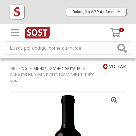
Baixe já o APP da Sost
0
VOLTAR
INÍCIO
VINHOS
VINHO DA ITÁLIA
VINHO ITALIANO VALDIPIATTA TOSCA CHIANTI TINTO -
375ML