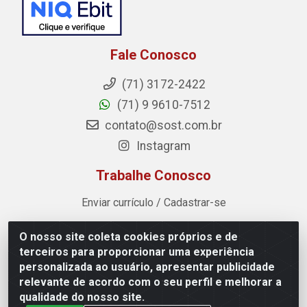
Fale Conosco
(71) 3172-2422
(71) 9 9610-7512
contato@sost.com.br
Instagram
Trabalhe Conosco
Enviar currículo / Cadastrar-se
O nosso site coleta cookies próprios e de
Sost Distribuidora - Rua Cândido Rissut, 254 - Recreio
terceiros para proporcionar uma experiência
Ipitanga, Lauro de Freitas/BA - CEP 42.700-590 - CNPJ
personalizada ao usuário, apresentar publicidade
07.041.307/0001-80
relevante de acordo com o seu perfil e melhorar a
qualidade do nosso site.