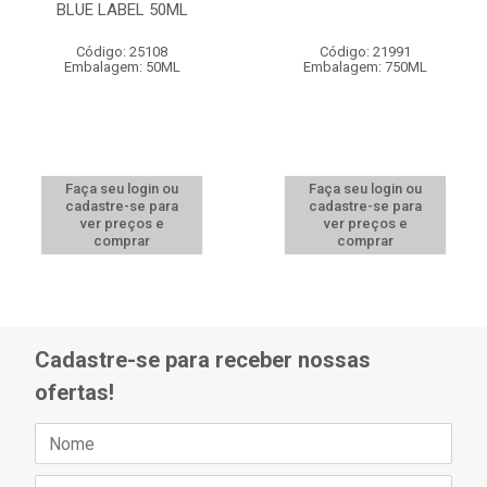
BLUE LABEL 50ML
Código: 25108
Código: 21991
Embalagem: 50ML
Embalagem: 750ML
Faça seu login ou
Faça seu login ou
cadastre-se para
cadastre-se para
ver preços e
ver preços e
comprar
comprar
Cadastre-se para receber nossas
ofertas!