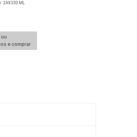
er: 24X330 ML
 ou
ços e comprar