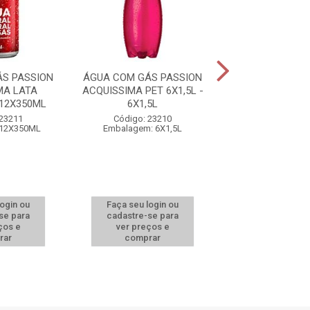
S PASSION
ÁGUA COM GÁS PASSION
ÁGUA COM GÁS 
MA LATA
ACQUISSIMA PET 6X1,5L -
ACQUISSIMA
 12X350ML
6X1,5L
12X510ML - 1
 23211
Código: 23210
Código: 23
 12X350ML
Embalagem: 6X1,5L
Embalagem: 12
login ou
Faça seu login ou
Faça seu log
se para
cadastre-se para
cadastre-se 
ços e
ver preços e
ver preços
rar
comprar
comprar