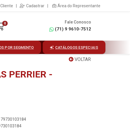
Cliente
|
Cadastrar
|
Área do Representante
Fale Conosco
0
(71) 9 9610-7512
OS POR SEGMENTO
CATÁLOGOS ESPECIAIS
VOLTAR
S PERRIER -
3179730103184
79730103184