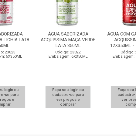
ABORIZADA
ÁGUA SABORIZADA
ÁGUA COM GÁ
A LICHIA LATA
ACQUISSIMA MAÇA VERDE
ACQUISSI
50ML
LATA 350ML
12X350ML -
o: 23823
Código: 23822
Código:
em: 6X350ML
Embalagem: 6X350ML
Embalagem:
u login ou
Faça seu login ou
Faça seu 
re-se para
cadastre-se para
cadastre-
preços e
ver preços e
ver pre
mprar
comprar
comp