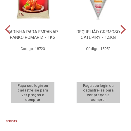
FARINHA PARA EMPANAR
REQUEIJÃO CREMOSO
PANKO ROMARIZ - 1KG
CATUPIRY - 1,5KG
Código: 18723
Código: 15952
Faça seu login ou
Faça seu login ou
cadastre-se para
cadastre-se para
ver preços e
ver preços e
comprar
comprar