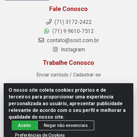
Fale Conosco
(71) 3172-2422
(71) 9 9610-7512
contato@sost.com.br
Instagram
Trabalhe Conosco
Enviar currículo / Cadastrar-se
O nosso site coleta cookies próprios e de
Sost Distribuidora - Rua Cândido Rissut, 254 - Recreio
terceiros para proporcionar uma experiência
Ipitanga, Lauro de Freitas/BA - CEP 42.700-590 - CNPJ
personalizada ao usuário, apresentar publicidade
07.041.307/0001-80
relevante de acordo com o seu perfil e melhorar a
qualidade do nosso site.
Aceito
Negar não essenciais
Preferências de Cookies