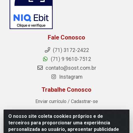
Fale Conosco
(71) 3172-2422
(71) 9 9610-7512
contato@sost.com.br
Instagram
Trabalhe Conosco
Enviar currículo / Cadastrar-se
O nosso site coleta cookies próprios e de
Sost Distribuidora - Rua Cândido Rissut, 254 - Recreio
terceiros para proporcionar uma experiência
Ipitanga, Lauro de Freitas/BA - CEP 42.700-590 - CNPJ
personalizada ao usuário, apresentar publicidade
07.041.307/0001-80