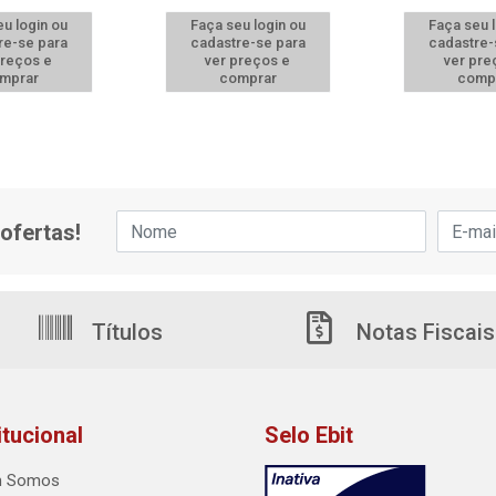
u login ou
Faça seu login ou
Faça seu 
re-se para
cadastre-se para
cadastre-
preços e
ver preços e
ver pre
mprar
comprar
comp
ofertas!
Títulos
Notas Fiscais
itucional
Selo Ebit
 Somos