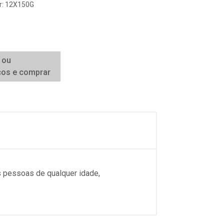
er: 12X150G
 ou
ços e comprar
as pessoas de qualquer idade,