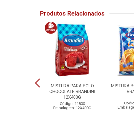
Produtos Relacionados
RA PARA BOLO
MISTURA PARA BOLO
MISTURA 
LHA BRANDINI
CHOCOLATE BRANDINI
BR
12X400G
12X400G
Códig
digo: 25368
Código: 11800
Embalag
agem: 12X400G
Embalagem: 12X400G