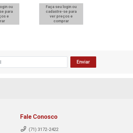
login ou
Faça seu login ou
Faça seu log
se para
cadastre-se para
cadastre-se 
ços e
ver preços e
ver preços
rar
comprar
comprar
Fale Conosco
(71) 3172-2422