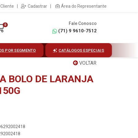
Cliente
|
Cadastrar
|
Área do Representante
Fale Conosco
0
(71) 9 9610-7512
OS POR SEGMENTO
CATÁLOGOS ESPECIAIS
VOLTAR
A BOLO DE LARANJA
150G
896292002418
6292002418