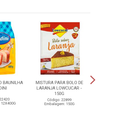
O BAUNILHA
MISTURA PARA BOLO DE
MISTURA PARA 
INI
LARANJA LOWCUCAR -
COCO LOWCUC
150G
 22420
Código: 23
Código: 22899
 12X400G
Embalagem: 
Embalagem: 150G