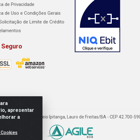
ica de Privacidade
ica de Uso e Condições Gerais
Solicitação de Limite de Crédito
elamentos
e Seguro
para
io, apresentar
elhorar a
dido Rissut, 254 - Recreio Ipitanga, Lauro de Freitas/BA - CEP 42.700-
 Cookies